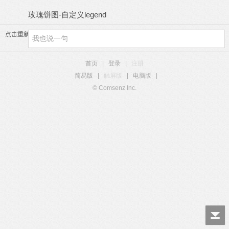
( d( E% m% |$ p# i+ V2 V
玫瑰饼图-自定义legend
点击重新加载
首页
|
登录
|
注册
简易版
|
触屏版
|
电脑版
|
© Comsenz Inc.