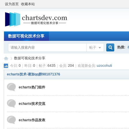
设为首页
收藏本站
数据可视化技术分享
热搜:
帖子
搜
数据可视化技术分享
今日:
0
|
昨日:
0
|
帖子:
6435
|
会员:
204
|
欢迎新会员:
uzocohuti
echarts技术-请加qq群981071376
索
数
»
echarts热门组件
echarts技术交流
echarts作品发表