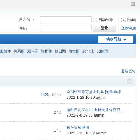
用户名
自动登录
找回密码
登录
密码
立即注册
快捷导航
形组件
关系图
漏斗图
数据集
旭日图
热力图
3d地球
3d曲面
最新回复
全国销售额可点击到县 [地理坐标 ...
6425
/ 6425
2022-1-28 10:30
admin
编辑自定义echarts样例并保存或 ...
2
/ 2
2022-9-8 19:38
admin
极坐标玫瑰图
1
/ 1
2022-3-21 10:37
admin