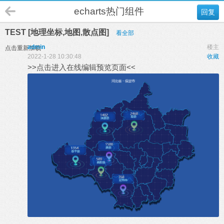
echarts热门组件
回复
TEST [地理坐标,地图,散点图]
看全部
admin
楼主
点击重新加载
2022-1-28 10:30:48
收藏
>>点击进入在线编辑预览页面<<
7 I$ q- }& Z8 i$ B