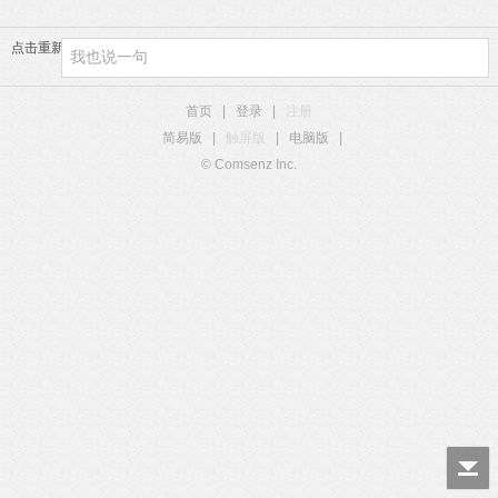
1 U- P( c8 p; G, b T) f9 s! l
点击重新加载
首页
|
登录
|
注册
简易版
|
触屏版
|
电脑版
|
© Comsenz Inc.