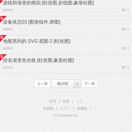
虚线和渐变的模拟 [柱状图,折线图,象形柱图]
admin
0
设备状态03 [图形组件,饼图]
admin
0
地图系列的 SVG 底图-2 [柱状图]
admin
0
排名渐变色光效 [柱状图,象形柱图]
admin
0
上一页
第10页
下一页
首页
|
登录
|
注册
简易版
|
触屏版
|
电脑版
|
© Comsenz Inc.